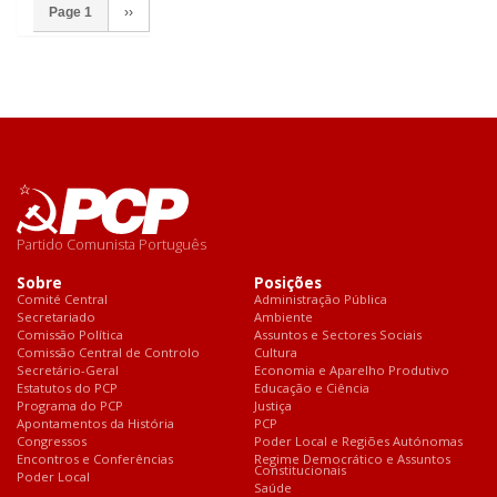
Page 1
››
Partido Comunista Português
Sobre
Posições
Comité Central
Administração Pública
Secretariado
Ambiente
Comissão Política
Assuntos e Sectores Sociais
Comissão Central de Controlo
Cultura
Secretário-Geral
Economia e Aparelho Produtivo
Estatutos do PCP
Educação e Ciência
Programa do PCP
Justiça
Apontamentos da História
PCP
Congressos
Poder Local e Regiões Autónomas
Encontros e Conferências
Regime Democrático e Assuntos
Constitucionais
Poder Local
Saúde