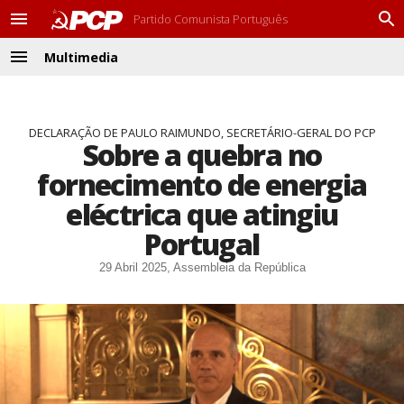
Partido Comunista Português
M
P
e
r
Multimedia
n
o
M
u
c
e
u
n
r
u
a
DECLARAÇÃO DE PAULO RAIMUNDO, SECRETÁRIO-GERAL DO PCP
Sobre a quebra no
r
fornecimento de energia
eléctrica que atingiu
Portugal
29 Abril 2025, Assembleia da República