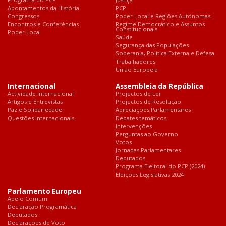
Apontamentos da História
PCP
Congressos
Poder Local e Regiões Autónomas
Encontros e Conferências
Regime Democrático e Assuntos
Constitucionais
Poder Local
Saúde
Segurança das Populações
Soberania, Política Externa e Defesa
Trabalhadores
União Europeia
Internacional
Assembleia da República
Actividade Internacional
Projectos de Lei
Artigos e Entrevistas
Projectos de Resolução
Paz e Solidariedade
Apreciações Parlamentares
Questões Internacionais
Debates temáticos
Intervenções
Perguntas ao Governo
Votos
Jornadas Parlamentares
Deputados
Programa Eleitoral do PCP (2024)
Eleições Legislativas 2024
Parlamento Europeu
Apelo Comum
Declaração Programática
Deputados
Declarações de Voto