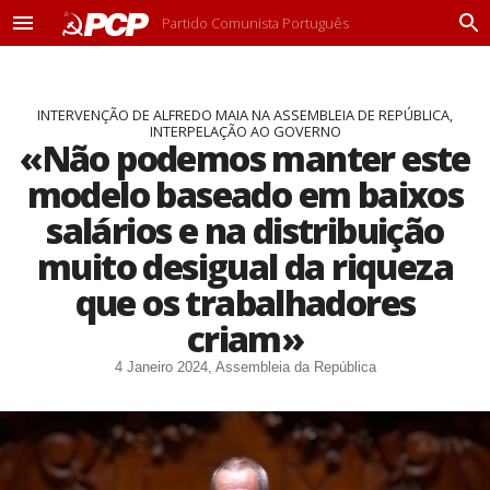
Partido Comunista Português
M
P
e
r
n
o
u
c
INTERVENÇÃO DE ALFREDO MAIA NA ASSEMBLEIA DE REPÚBLICA,
u
INTERPELAÇÃO AO GOVERNO
r
«Não podemos manter este
a
r
modelo baseado em baixos
salários e na distribuição
muito desigual da riqueza
que os trabalhadores
criam»
4 Janeiro 2024, Assembleia da República