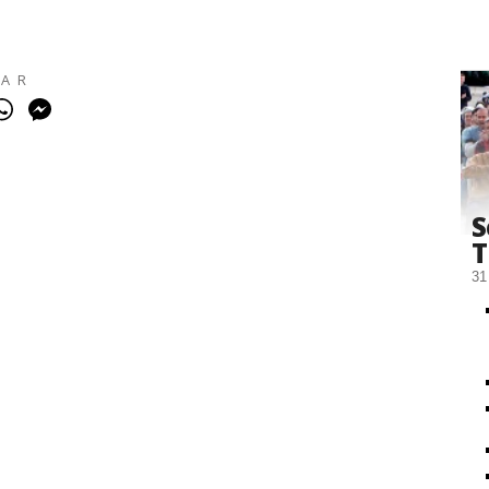
HAR
S
T
31