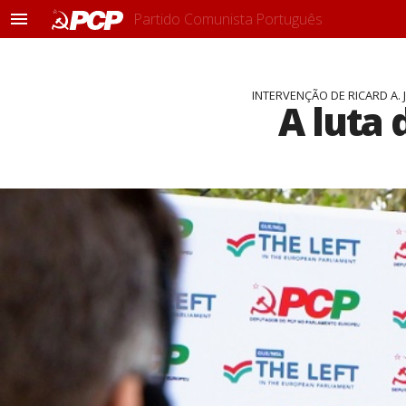
Partido Comunista Português
M
e
n
u
INTERVENÇÃO DE RICARD A.
A luta