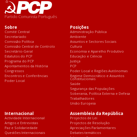
Partido Comunista Português
Sobre
Posições
Comité Central
Administração Pública
Secretariado
Ambiente
Comissão Política
Assuntos e Sectores Sociais
Comissão Central de Controlo
Cultura
Secretário-Geral
Economia e Aparelho Produtivo
Estatutos do PCP
Educação e Ciência
Programa do PCP
Justiça
Apontamentos da História
PCP
Congressos
Poder Local e Regiões Autónomas
Encontros e Conferências
Regime Democrático e Assuntos
Constitucionais
Poder Local
Saúde
Segurança das Populações
Soberania, Política Externa e Defesa
Trabalhadores
União Europeia
Internacional
Assembleia da República
Actividade Internacional
Projectos de Lei
Artigos e Entrevistas
Projectos de Resolução
Paz e Solidariedade
Apreciações Parlamentares
Questões Internacionais
Debates temáticos