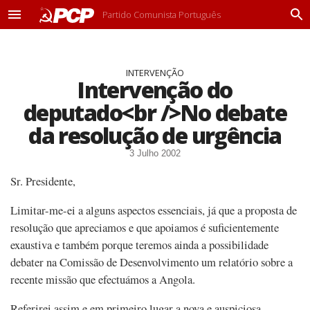
Partido Comunista Português
M
P
e
r
n
o
u
c
INTERVENÇÃO
u
Intervenção do
r
a
deputado<br />No debate
r
da resolução de urgência
3 Julho 2002
Sr. Presidente,
Limitar-me-ei a alguns aspectos essenciais, já que a proposta de
resolução que apreciamos e que apoiamos é suficientemente
exaustiva e também porque teremos ainda a possibilidade
debater na Comissão de Desenvolvimento um relatório sobre a
recente missão que efectuámos a Angola.
Referirei assim e em primeiro lugar a nova e auspiciosa