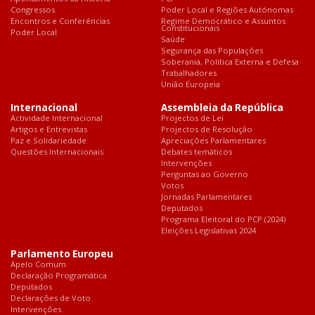
Congressos
Poder Local e Regiões Autónomas
Encontros e Conferências
Regime Democrático e Assuntos
Constitucionais
Poder Local
Saúde
Segurança das Populações
Soberania, Política Externa e Defesa
Trabalhadores
União Europeia
Internacional
Assembleia da República
Actividade Internacional
Projectos de Lei
Artigos e Entrevistas
Projectos de Resolução
Paz e Solidariedade
Apreciações Parlamentares
Questões Internacionais
Debates temáticos
Intervenções
Perguntas ao Governo
Votos
Jornadas Parlamentares
Deputados
Programa Eleitoral do PCP (2024)
Eleições Legislativas 2024
Parlamento Europeu
Apelo Comum
Declaração Programática
Deputados
Declarações de Voto
Intervenções