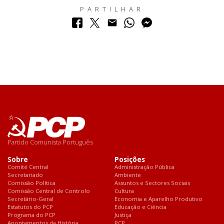
PARTILHAR
Partido Comunista Português
Sobre
Posições
Comité Central
Administração Pública
Secretariado
Ambiente
Comissão Política
Assuntos e Sectores Sociais
Comissão Central de Controlo
Cultura
Secretário-Geral
Economia e Aparelho Produtivo
Estatutos do PCP
Educação e Ciência
Programa do PCP
Justiça
Apontamentos da História
PCP