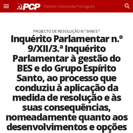
Partido Comunista Português
M
P
e
r
n
o
u
c
PROJECTO DE RESOLUÇÃO N.º 9/XII/3.ª
u
Inquérito Parlamentar n.º
r
a
9/XII/3.ª Inquérito
r
Parlamentar à gestão do
BES e do Grupo Espírito
Santo, ao processo que
conduziu à aplicação da
medida de resolução e às
suas consequências,
nomeadamente quanto aos
desenvolvimentos e opções