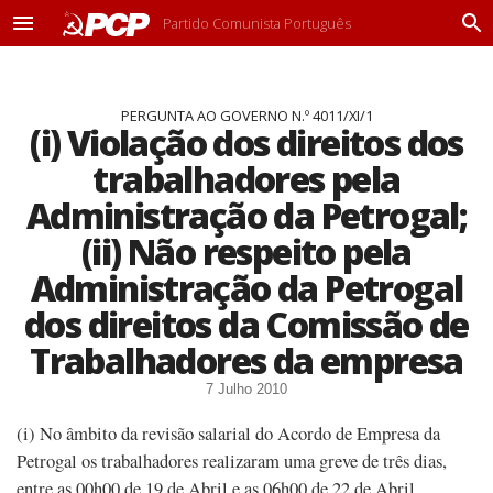
Partido Comunista Português
M
P
e
r
n
o
u
c
PERGUNTA AO GOVERNO N.º 4011/XI/1
u
(i) Violação dos direitos dos
r
a
trabalhadores pela
r
Administração da Petrogal;
(ii) Não respeito pela
Administração da Petrogal
dos direitos da Comissão de
Trabalhadores da empresa
7 Julho 2010
(i) No âmbito da revisão salarial do Acordo de Empresa da
Petrogal os trabalhadores realizaram uma greve de três dias,
entre as 00h00 de 19 de Abril e as 06h00 de 22 de Abril,