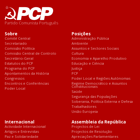
Partido Comunista Português
Sobre
Posições
Comité Central
Administração Pública
Secretariado
Ambiente
Comissão Política
Assuntos e Sectores Sociais
Comissão Central de Controlo
Cultura
Secretário-Geral
Economia e Aparelho Produtivo
Estatutos do PCP
Educação e Ciência
Programa do PCP
Justiça
Apontamentos da História
PCP
Congressos
Poder Local e Regiões Autónomas
Encontros e Conferências
Regime Democrático e Assuntos
Constitucionais
Poder Local
Saúde
Segurança das Populações
Soberania, Política Externa e Defesa
Trabalhadores
União Europeia
Internacional
Assembleia da República
Actividade Internacional
Projectos de Lei
Artigos e Entrevistas
Projectos de Resolução
Paz e Solidariedade
Apreciações Parlamentares