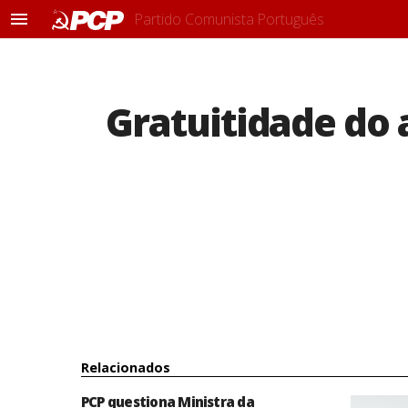
Partido Comunista Português
M
e
n
u
Gratuitidade do 
Relacionados
PCP questiona Ministra da