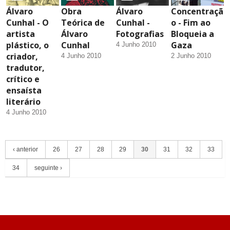
Álvaro
Obra
Álvaro
Concentraçã
Cunhal - O
Teórica de
Cunhal -
o - Fim ao
artista
Álvaro
Fotografias
Bloqueia a
plástico, o
Cunhal
Gaza
4 Junho 2010
criador,
4 Junho 2010
2 Junho 2010
tradutor,
crítico e
ensaísta
literário
4 Junho 2010
‹ anterior
26
27
28
29
30
31
32
33
34
seguinte ›