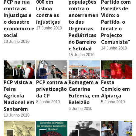
PCP na rua
000 em
populações
Partido com
contra as
Lisboa
contra o
Paredes de
injustiças e
contra as
encerramen
Vidro: o
o desastre
injustiças
to das
Partido, o
económico e
Urgências
Ideal e o
17 Junho 2010
social
Pediátricas
Projecto
do Barreiro
Comunista"
18 Junho 2010
e Setúbal
14 Junho 2010
15 Junho 2010
PCP visita a
PCP contra a
Romagem a
Festa
Feira
privatização
Catarina
Comício em
Agrícola
da CP
Eufémia, em
Alpiarça
Nacional em
Baleizão
8 Junho 2010
5 Junho 2010
Santarém
6 Junho 2010
10 Junho 2010