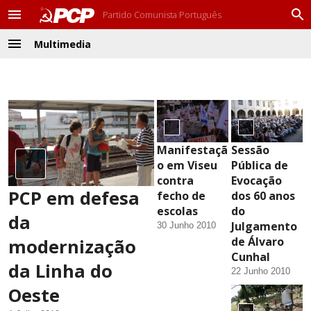
Partido Comunista Português
M
P
e
r
Multimedia
n
o
M
u
c
e
u
n
r
u
a
r
Manifestaçã
Sessão
o em Viseu
Pública de
contra
Evocação
PCP em defesa
fecho de
dos 60 anos
escolas
do
da
Julgamento
30 Junho 2010
de Álvaro
modernização
Cunhal
da Linha do
22 Junho 2010
Oeste