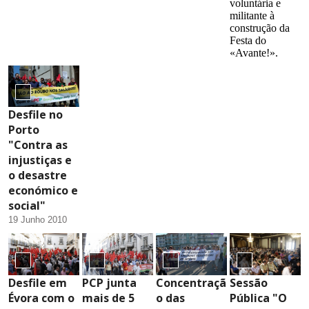
voluntária e
militante à
construção da
Festa do
«Avante!».
Desfile no
Porto
"Contra as
injustiças e
o desastre
económico e
social"
19 Junho 2010
Desfile em
PCP junta
Concentraçã
Sessão
Évora com o
mais de 5
o das
Pública "O