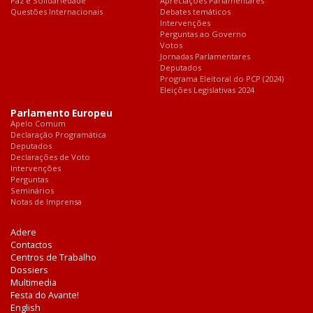
Paz e Solidariedade
Apreciações Parlamentares
Questões Internacionais
Debates temáticos
Intervenções
Perguntas ao Governo
Votos
Jornadas Parlamentares
Deputados
Programa Eleitoral do PCP (2024)
Eleições Legislativas 2024
Parlamento Europeu
Apelo Comum
Declaração Programática
Deputados
Declarações de Voto
Intervenções
Perguntas
Seminários
Notas de Imprensa
Adere
Contactos
Centros de Trabalho
Dossiers
Multimedia
Festa do Avante!
English