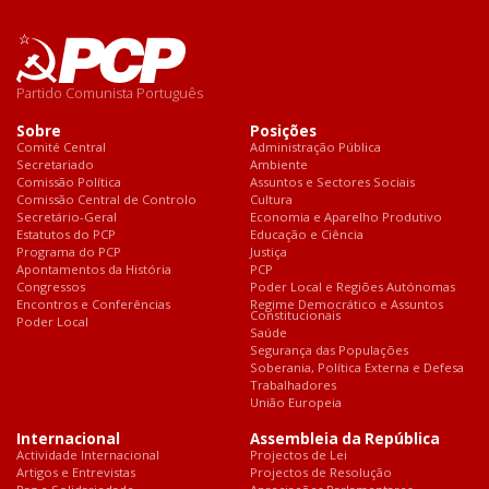
Partido Comunista Português
Sobre
Posições
Comité Central
Administração Pública
Secretariado
Ambiente
Comissão Política
Assuntos e Sectores Sociais
Comissão Central de Controlo
Cultura
Secretário-Geral
Economia e Aparelho Produtivo
Estatutos do PCP
Educação e Ciência
Programa do PCP
Justiça
Apontamentos da História
PCP
Congressos
Poder Local e Regiões Autónomas
Encontros e Conferências
Regime Democrático e Assuntos
Constitucionais
Poder Local
Saúde
Segurança das Populações
Soberania, Política Externa e Defesa
Trabalhadores
União Europeia
Internacional
Assembleia da República
Actividade Internacional
Projectos de Lei
Artigos e Entrevistas
Projectos de Resolução