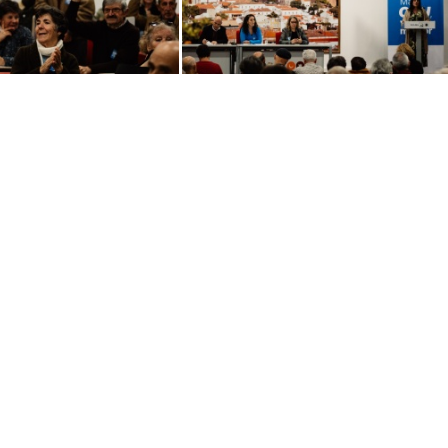
 com pequenos
Encontro com pequenos
es em Silves
agricultores em Silves