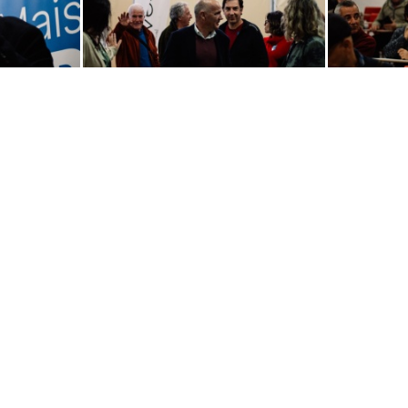
Encontro com pequenos
Encontro
agricultores em Silves
agricultor