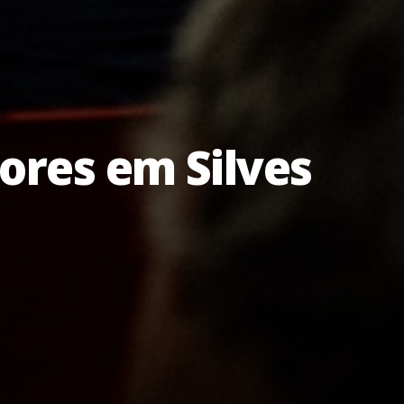
ores em Silves