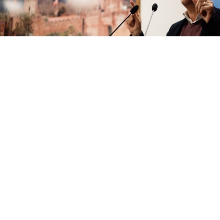
Encontro com pequenos agricultores em Silves