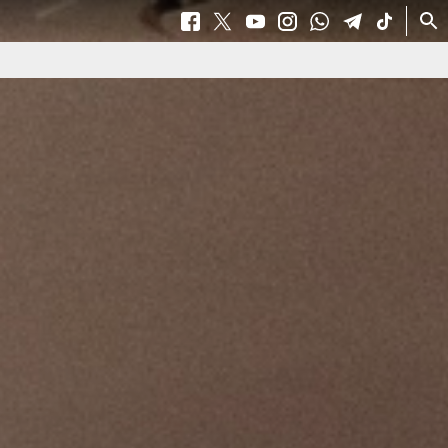
P
F
T
Y
I
W
T
T
r
a
w
o
n
h
e
i
o
c
i
u
s
a
l
k
c
e
t
t
t
t
e
T
u
b
t
u
a
s
g
o
r
o
e
b
g
a
r
k
a
o
r
e
r
p
a
r
k
a
p
m
m