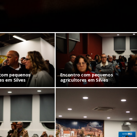
 com pequenos
Encontro com pequenos
es em Silves
agricultores em Silves