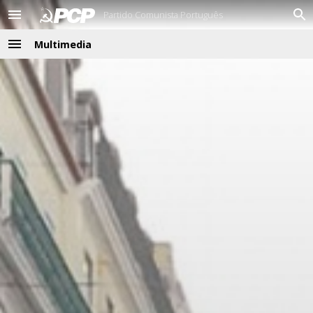
Partido Comunista Português
M
P
e
r
Multimedia
n
o
M
u
c
e
u
n
r
u
a
r