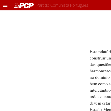
Partido Comunista Português
M
e
n
u
Este relató
construir u
das questões
harmonizaçã
no domínio d
bem como a 
intercâmbio 
todos quanto
devem estar 
Estado-Memb