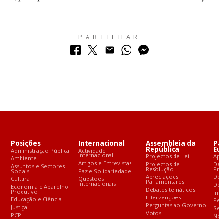
PARTILHAR
Posições
Internacional
Assembleia da
P
República
E
Administração Pública
Actividade
Internacional
Projectos de Lei
A
Ambiente
Artigos e Entrevistas
Projectos de
D
Assuntos e Sectores
Resolução
P
Sociais
Paz e Solidariedade
Apreciações
D
Cultura
Questões
Parlamentares
Internacionais
De
Economia e Aparelho
Debates temáticos
Produtivo
In
Intervenções
Educação e Ciência
Pe
Perguntas ao Governo
Justiça
S
Votos
PCP
No