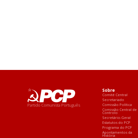
Sobre
Comité Central
Secretariado
Partido Comunista Português
Comissão Política
Comissão Central de
Controlo
Secretário-Geral
Estatutos do PCP
Programa do PCP
Apontamentos da
História