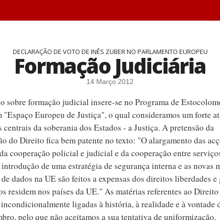
DECLARAÇÃO DE VOTO DE INÊS ZUBER NO PARLAMENTO EUROPEU
Formação Judiciária
14 Março 2012
rio sobre formação judicial insere-se no Programa de Estocolom
m "Espaço Europeu de Justiça", o qual consideramos um forte a
 centrais da soberania dos Estados - a Justiça. A pretensão da
o do Direito fica bem patente no texto: "O alargamento das a
a cooperação policial e judicial e da cooperação entre serviços
introdução de uma estratégia de segurança interna e as novas 
de dados na UE são feitos a expensas dos direitos liberdades e 
s residem nos países da UE." As matérias referentes ao Direito 
incondicionalmente ligadas à história, à realidade e à vontade 
ro, pelo que não aceitamos a sua tentativa de uniformização.