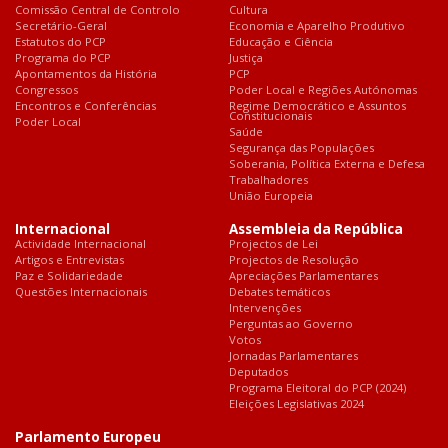
Comissão Central de Controlo
Cultura
Secretário-Geral
Economia e Aparelho Produtivo
Estatutos do PCP
Educação e Ciência
Programa do PCP
Justiça
Apontamentos da História
PCP
Congressos
Poder Local e Regiões Autónomas
Encontros e Conferências
Regime Democrático e Assuntos
Constitucionais
Poder Local
Saúde
Segurança das Populações
Soberania, Política Externa e Defesa
Trabalhadores
União Europeia
Internacional
Assembleia da República
Actividade Internacional
Projectos de Lei
Artigos e Entrevistas
Projectos de Resolução
Paz e Solidariedade
Apreciações Parlamentares
Questões Internacionais
Debates temáticos
Intervenções
Perguntas ao Governo
Votos
Jornadas Parlamentares
Deputados
Programa Eleitoral do PCP (2024)
Eleições Legislativas 2024
Parlamento Europeu