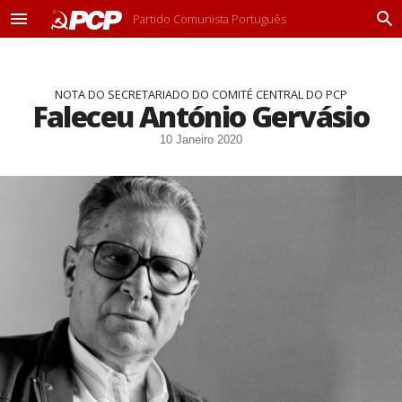
Partido Comunista Português
M
P
e
r
n
o
u
c
NOTA DO SECRETARIADO DO COMITÉ CENTRAL DO PCP
u
Faleceu António Gervásio
r
a
10 Janeiro 2020
r