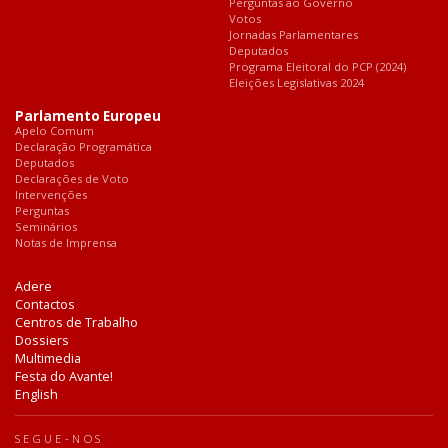
Perguntas ao Governo
Votos
Jornadas Parlamentares
Deputados
Programa Eleitoral do PCP (2024)
Eleições Legislativas 2024
Parlamento Europeu
Apelo Comum
Declaração Programática
Deputados
Declarações de Voto
Intervenções
Perguntas
Seminários
Notas de Imprensa
Adere
Contactos
Centros de Trabalho
Dossiers
Multimedia
Festa do Avante!
English
SEGUE-NOS