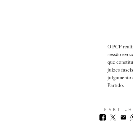
O PCP reali
sessão evoc
que constit
juízes fasci
julgamento 
Partido.
PARTIL