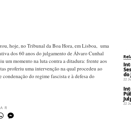
zou, hoje, no Tribunal da Boa Hora, em Lisboa, uma
ativa dos 60 anos do julgamento de Álvaro Cunhal
Rel
uiu um momento na luta contra a ditadura: frente aos
Int
stas proferiu uma intervenção na qual procedeu ao
Ses
do 
e condenação do regime fascista e à defesa do
22 J
Int
Púb
Jul
22 J
HAR