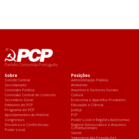
Partido Comunista Português
Sobre
Posições
Comité Central
Administração Pública
Secretariado
Ambiente
Comissão Política
Assuntos e Sectores Sociais
Comissão Central de Controlo
Cultura
Secretário-Geral
Economia e Aparelho Produtivo
Estatutos do PCP
Educação e Ciência
Programa do PCP
Justiça
Apontamentos da História
PCP
Congressos
Poder Local e Regiões Autónomas
Encontros e Conferências
Regime Democrático e Assuntos
Constitucionais
Poder Local
Saúde
Segurança das Populações