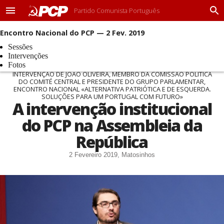
Partido Comunista Português
M
P
e
r
Encontro Nacional do PCP — 2 Fev. 2019
n
o
u
c
Sessões
u
Intervenções
r
Fotos
a
INTERVENÇÃO DE JOÃO OLIVEIRA, MEMBRO DA COMISSÃO POLÍTICA
DO COMITÉ CENTRAL E PRESIDENTE DO GRUPO PARLAMENTAR,
r
ENCONTRO NACIONAL «ALTERNATIVA PATRIÓTICA E DE ESQUERDA.
SOLUÇÕES PARA UM PORTUGAL COM FUTURO»
A intervenção institucional
do PCP na Assembleia da
República
2 Fevereiro 2019, Matosinhos