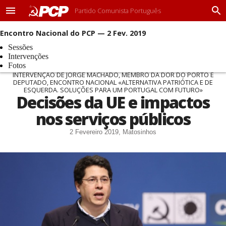
Partido Comunista Português
M
P
e
r
Encontro Nacional do PCP — 2 Fev. 2019
n
o
u
c
Sessões
u
Intervenções
r
Fotos
a
INTERVENÇÃO DE JORGE MACHADO, MEMBRO DA DOR DO PORTO E
DEPUTADO, ENCONTRO NACIONAL «ALTERNATIVA PATRIÓTICA E DE
r
ESQUERDA. SOLUÇÕES PARA UM PORTUGAL COM FUTURO»
Decisões da UE e impactos
nos serviços públicos
2 Fevereiro 2019, Matosinhos