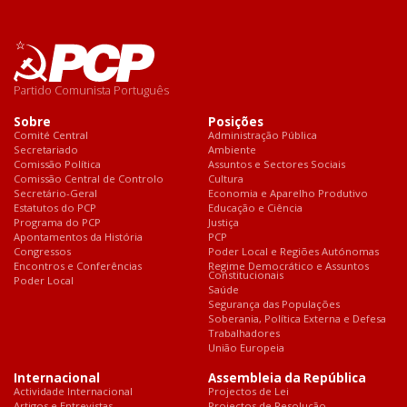
Partido Comunista Português
Sobre
Posições
Comité Central
Administração Pública
Secretariado
Ambiente
Comissão Política
Assuntos e Sectores Sociais
Comissão Central de Controlo
Cultura
Secretário-Geral
Economia e Aparelho Produtivo
Estatutos do PCP
Educação e Ciência
Programa do PCP
Justiça
Apontamentos da História
PCP
Congressos
Poder Local e Regiões Autónomas
Encontros e Conferências
Regime Democrático e Assuntos
Constitucionais
Poder Local
Saúde
Segurança das Populações
Soberania, Política Externa e Defesa
Trabalhadores
União Europeia
Internacional
Assembleia da República
Actividade Internacional
Projectos de Lei
Artigos e Entrevistas
Projectos de Resolução