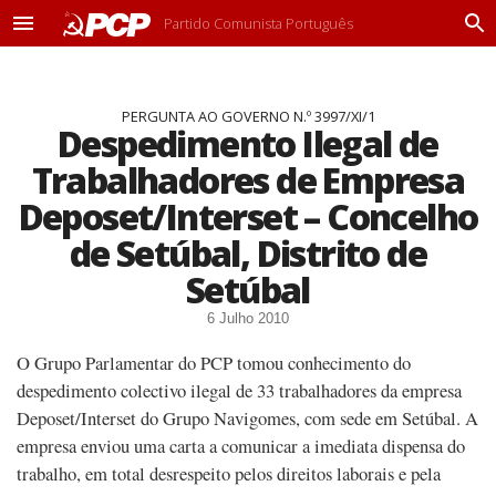
Partido Comunista Português
M
P
e
r
n
o
u
c
PERGUNTA AO GOVERNO N.º 3997/XI/1
u
Despedimento Ilegal de
r
a
Trabalhadores de Empresa
r
Deposet/Interset – Concelho
de Setúbal, Distrito de
Setúbal
6 Julho 2010
O Grupo Parlamentar do PCP tomou conhecimento do
despedimento colectivo ilegal de 33 trabalhadores da empresa
Deposet/Interset do Grupo Navigomes, com sede em Setúbal. A
empresa enviou uma carta a comunicar a imediata dispensa do
trabalho, em total desrespeito pelos direitos laborais e pela