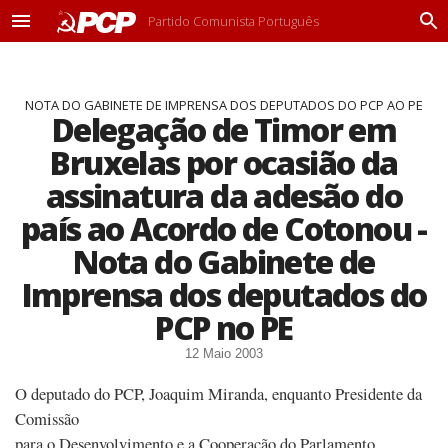
Partido Comunista Português
M
P
e
r
n
o
u
c
NOTA DO GABINETE DE IMPRENSA DOS DEPUTADOS DO PCP AO PE
u
Delegação de Timor em
r
a
Bruxelas por ocasião da
r
assinatura da adesão do
país ao Acordo de Cotonou -
Nota do Gabinete de
Imprensa dos deputados do
PCP no PE
12 Maio 2003
O deputado do PCP, Joaquim Miranda, enquanto Presidente da
Comissão
para o Desenvolvimento e a Cooperação do Parlamento