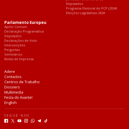
Deputados
Programa Eleitoral do PCP (2024)
Eleições Legislativas 2024
Parlamento Europeu
Apelo Comum
Declaração Programática
Deputados
Declarações de Voto
Intervenções
Perguntas
Seminários
Notas de Imprensa
Adere
Contactos
Centros de Trabalho
Dossiers
Multimedia
Festa do Avante!
English
SEGUE-NOS
F
T
Y
I
W
T
T
a
w
o
n
h
e
i