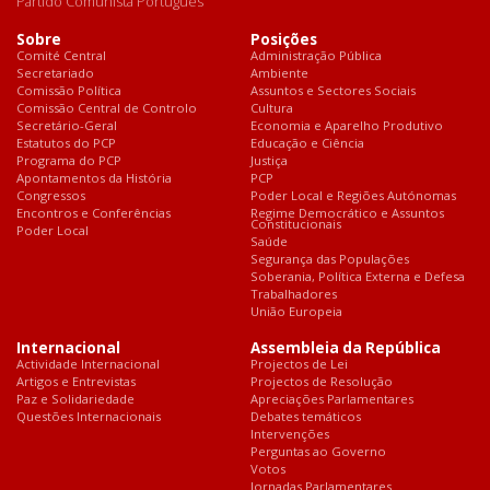
Partido Comunista Português
Sobre
Posições
Comité Central
Administração Pública
Secretariado
Ambiente
Comissão Política
Assuntos e Sectores Sociais
Comissão Central de Controlo
Cultura
Secretário-Geral
Economia e Aparelho Produtivo
Estatutos do PCP
Educação e Ciência
Programa do PCP
Justiça
Apontamentos da História
PCP
Congressos
Poder Local e Regiões Autónomas
Encontros e Conferências
Regime Democrático e Assuntos
Constitucionais
Poder Local
Saúde
Segurança das Populações
Soberania, Política Externa e Defesa
Trabalhadores
União Europeia
Internacional
Assembleia da República
Actividade Internacional
Projectos de Lei
Artigos e Entrevistas
Projectos de Resolução
Paz e Solidariedade
Apreciações Parlamentares
Questões Internacionais
Debates temáticos
Intervenções
Perguntas ao Governo
Votos
Jornadas Parlamentares