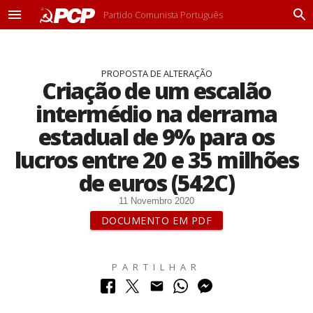
Partido Comunista Português
M
P
e
r
n
o
u
c
PROPOSTA DE ALTERAÇÃO
u
Criação de um escalão
r
a
intermédio na derrama
r
estadual de 9% para os
lucros entre 20 e 35 milhões
de euros (542C)
11 Novembro 2020
DOCUMENTO EM PDF
PARTILHAR