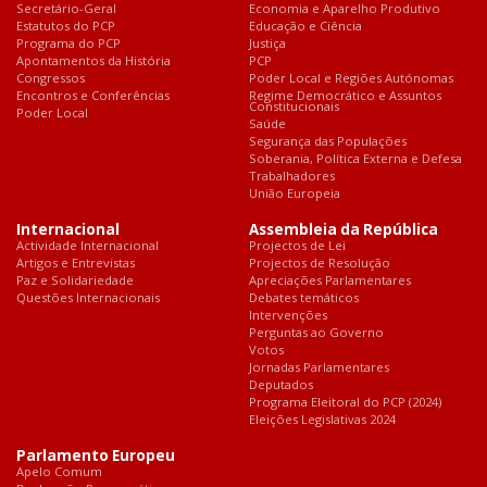
Secretário-Geral
Economia e Aparelho Produtivo
Estatutos do PCP
Educação e Ciência
Programa do PCP
Justiça
Apontamentos da História
PCP
Congressos
Poder Local e Regiões Autónomas
Encontros e Conferências
Regime Democrático e Assuntos
Constitucionais
Poder Local
Saúde
Segurança das Populações
Soberania, Política Externa e Defesa
Trabalhadores
União Europeia
Internacional
Assembleia da República
Actividade Internacional
Projectos de Lei
Artigos e Entrevistas
Projectos de Resolução
Paz e Solidariedade
Apreciações Parlamentares
Questões Internacionais
Debates temáticos
Intervenções
Perguntas ao Governo
Votos
Jornadas Parlamentares
Deputados
Programa Eleitoral do PCP (2024)
Eleições Legislativas 2024
Parlamento Europeu
Apelo Comum