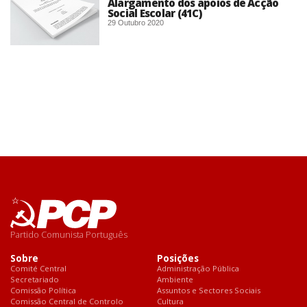
Alargamento dos apoios de Acção
Social Escolar (41C)
29 Outubro 2020
Partido Comunista Português
Sobre
Posições
Comité Central
Administração Pública
Secretariado
Ambiente
Comissão Política
Assuntos e Sectores Sociais
Comissão Central de Controlo
Cultura