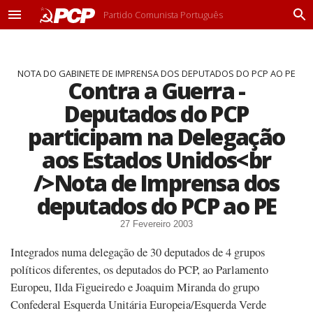
Partido Comunista Português
M
P
e
r
n
o
u
c
NOTA DO GABINETE DE IMPRENSA DOS DEPUTADOS DO PCP AO PE
u
Contra a Guerra -
r
a
Deputados do PCP
r
participam na Delegação
aos Estados Unidos<br
/>Nota de Imprensa dos
deputados do PCP ao PE
27 Fevereiro 2003
Integrados numa delegação de 30 deputados de 4 grupos
políticos diferentes, os deputados do PCP, ao Parlamento
Europeu, Ilda Figueiredo e Joaquim Miranda do grupo
Confederal Esquerda Unitária Europeia/Esquerda Verde