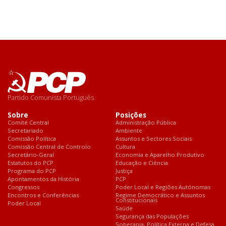
Partido Comunista Português
Sobre
Posições
Comité Central
Administração Pública
Secretariado
Ambiente
Comissão Política
Assuntos e Sectores Sociais
Comissão Central de Controlo
Cultura
Secretário-Geral
Economia e Aparelho Produtivo
Estatutos do PCP
Educação e Ciência
Programa do PCP
Justiça
Apontamentos da História
PCP
Congressos
Poder Local e Regiões Autónomas
Encontros e Conferências
Regime Democrático e Assuntos
Constitucionais
Poder Local
Saúde
Segurança das Populações
Soberania, Política Externa e Defesa