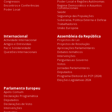
Congressos
Poder Local e Regiões Autónomas
Encontros e Conferências
Regime Democrático e Assuntos
Constitucionais
Poder Local
Saúde
Segurança das Populações
Soberania, Política Externa e Defesa
Trabalhadores
União Europeia
Internacional
Assembleia da República
Actividade Internacional
Projectos de Lei
Artigos e Entrevistas
Projectos de Resolução
Paz e Solidariedade
Apreciações Parlamentares
Questões Internacionais
Debates temáticos
Intervenções
Perguntas ao Governo
Votos
Jornadas Parlamentares
Deputados
Programa Eleitoral do PCP (2024)
Eleições Legislativas 2024
Parlamento Europeu
Apelo Comum
Declaração Programática
Deputados
Declarações de Voto
Intervenções
Perguntas