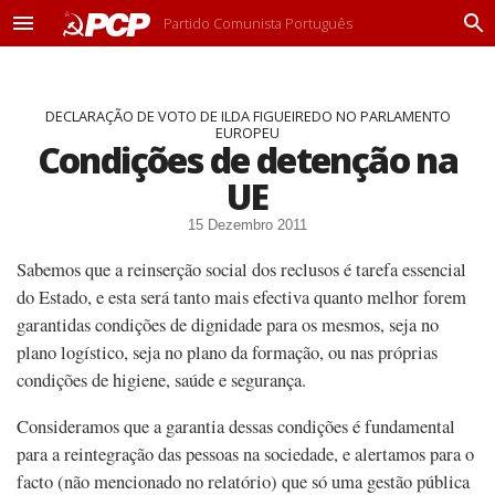
Partido Comunista Português
M
P
e
r
n
o
u
c
DECLARAÇÃO DE VOTO DE ILDA FIGUEIREDO NO PARLAMENTO
u
EUROPEU
r
Condições de detenção na
a
r
UE
15 Dezembro 2011
Sabemos que a reinserção social dos reclusos é tarefa essencial
do Estado, e esta será tanto mais efectiva quanto melhor forem
garantidas condições de dignidade para os mesmos, seja no
plano logístico, seja no plano da formação, ou nas próprias
condições de higiene, saúde e segurança.
Consideramos que a garantia dessas condições é fundamental
para a reintegração das pessoas na sociedade, e alertamos para o
facto (não mencionado no relatório) que só uma gestão pública