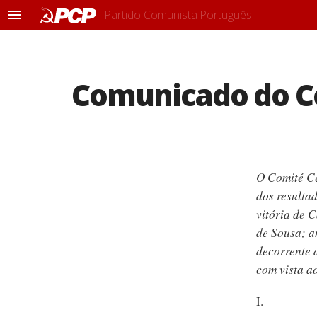
Partido Comunista Português
M
e
n
u
Comunicado do Com
O Comité Ce
dos resulta
vitória de 
de Sousa; a
decorrente d
com vista a
I.