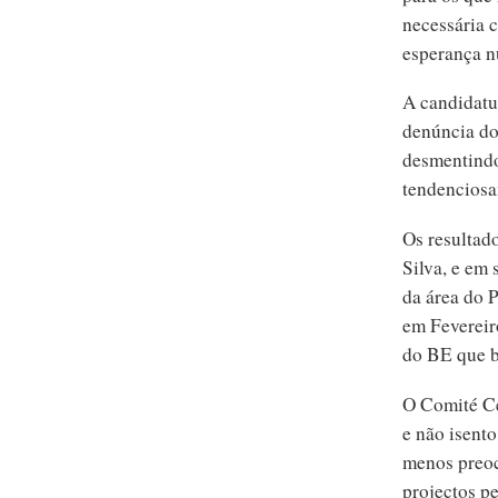
necessária 
esperança n
A candidatu
denúncia dos
desmentindo
tendenciosa
Os resultad
Silva, e em 
da área do P
em Fevereir
do BE que b
O Comité Ce
e não isento
menos preoc
projectos pe