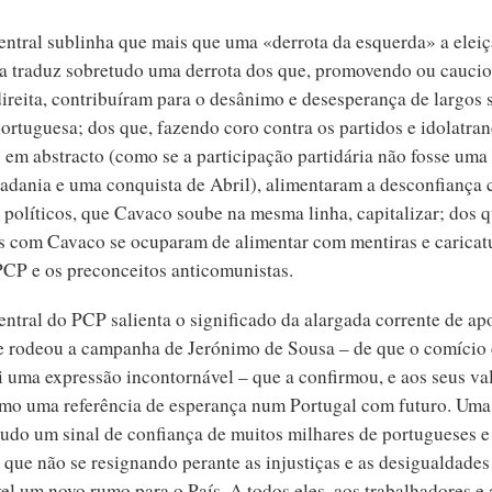
ntral sublinha que mais que uma «derrota da esquerda» a eleiç
a traduz sobretudo uma derrota dos que, promovendo ou cauci
direita, contribuíram para o desânimo e desesperança de largos 
ortuguesa; dos que, fazendo coro contra os partidos e idolatra
 em abstracto (como se a participação partidária não fosse uma
dadania e uma conquista de Abril), alimentaram a desconfiança 
s políticos, que Cavaco soube na mesma linha, capitalizar; dos 
 com Cavaco se ocuparam de alimentar com mentiras e caricat
PCP e os preconceitos anticomunistas.
ntral do PCP salienta o significado da alargada corrente de ap
e rodeou a campanha de Jerónimo de Sousa – de que o comício
i uma expressão incontornável – que a confirmou, e aos seus va
omo uma referência de esperança num Portugal com futuro. Uma
tudo um sinal de confiança de muitos milhares de portugueses e
 que não se resignando perante as injustiças e as desigualdades
el um novo rumo para o País. A todos eles, aos trabalhadores e