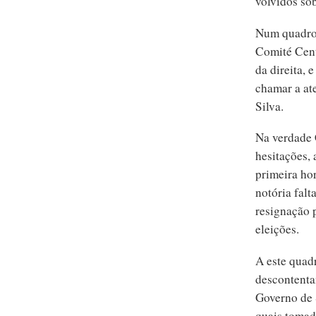
volvidos sob
Num quadro 
Comité Cent
da direita, 
chamar a at
Silva.
Na verdade 
hesitações,
primeira hor
notória fal
resignação 
eleições.
A este quad
descontenta
Governo de 
quais tomad