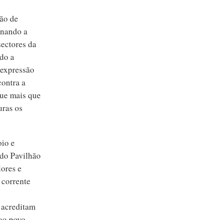
ão de
onando a
sectores da
ndo a
 expressão
contra a
que mais que
uras os
oio e
 do Pavilhão
lores e
 corrente
 acreditam
 ao povo