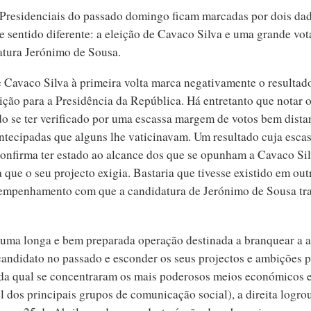
 Presidenciais do passado domingo ficam marcadas por dois da
e sentido diferente: a eleição de Cavaco Silva e uma grande vo
atura Jerónimo de Sousa.
e Cavaco Silva à primeira volta marca negativamente o resultad
ição para a Presidência da República. Há entretanto que notar o
do se ter verificado por uma escassa margem de votos bem dista
ntecipadas que alguns lhe vaticinavam. Um resultado cuja esc
 confirma ter estado ao alcance dos que se opunham a Cavaco Sil
a que o seu projecto exigia. Bastaria que tivesse existido em out
o empenhamento com que a candidatura de Jerónimo de Sousa tra
uma longa e bem preparada operação destinada a branquear a 
 candidato no passado e esconder os seus projectos e ambições p
 da qual se concentraram os mais poderosos meios económicos e
l dos principais grupos de comunicação social), a direita logrou