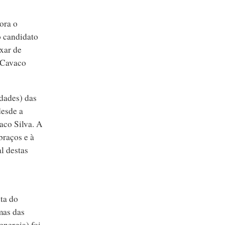
ora o
o candidato
ixar de
e Cavaco
dades) das
desde a
aco Silva. A
braços e à
l destas
ta do
mas das
energia) foi