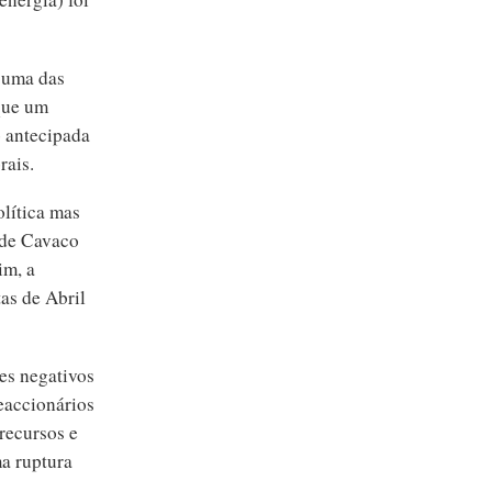
s uma das
 que um
o antecipada
rais.
olítica mas
a de Cavaco
im, a
as de Abril
es negativos
reaccionários
 recursos e
ma ruptura