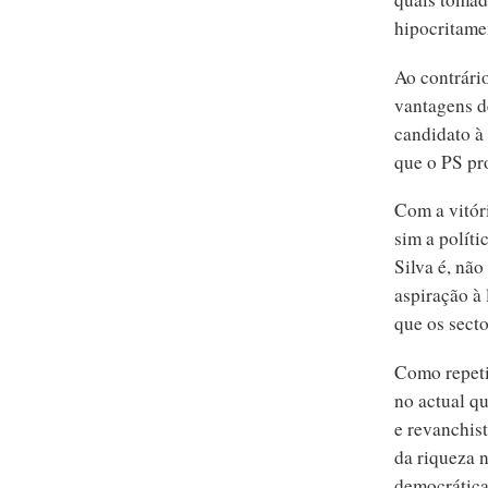
hipocritame
Ao contrári
vantagens d
candidato à
que o PS pro
Com a vitór
sim a políti
Silva é, não
aspiração à
que os sect
Como repeti
no actual qu
e revanchist
da riqueza n
democrática 