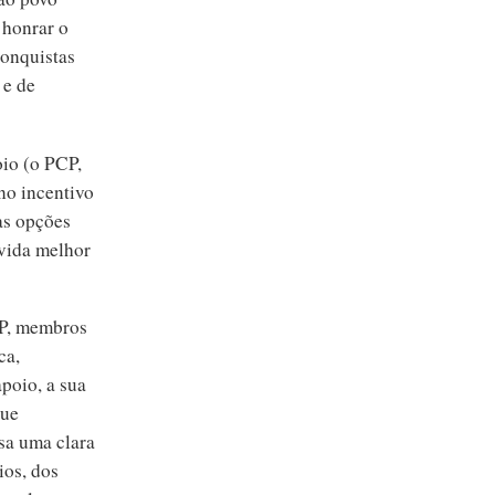
 honrar o
conquistas
 e de
oio (o PCP,
no incentivo
as opções
 vida melhor
CP, membros
ca,
poio, a sua
que
sa uma clara
ios, dos