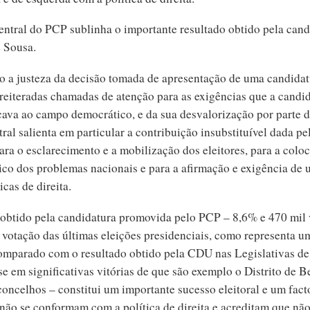
ntral do PCP sublinha o importante resultado obtido pela cand
 Sousa.
 a justeza da decisão tomada de apresentação de uma candidat
 reiteradas chamadas de atenção para as exigências que a candi
ocava ao campo democrático, e da sua desvalorização por parte d
al salienta em particular a contribuição insubstituível dada pe
ra o esclarecimento e a mobilização dos eleitores, para a colo
tico dos problemas nacionais e para a afirmação e exigência de 
icas de direita.
 obtido pela candidatura promovida pelo PCP – 8,6% e 470 mil 
a votação das últimas eleições presidenciais, como representa u
omparado com o resultado obtido pela CDU nas Legislativas de
e em significativas vitórias de que são exemplo o Distrito de B
oncelhos – constitui um importante sucesso eleitoral e um fact
 não se conformam com a política de direita e acreditam que não