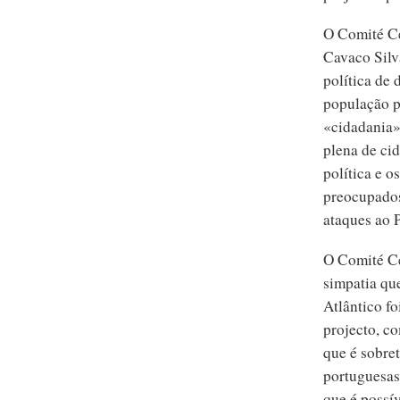
O Comité Ce
Cavaco Silv
política de 
população p
«cidadania»
plena de ci
política e o
preocupados
ataques ao 
O Comité Ce
simpatia qu
Atlântico fo
projecto, c
que é sobre
portuguesas
que é possív