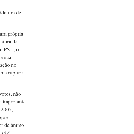
idatura de
ura própria
datura da
o PS –, o
la sua
cação no
uma ruptura
votos, não
m importante
 2005,
eja e
or de ânimo
 só é