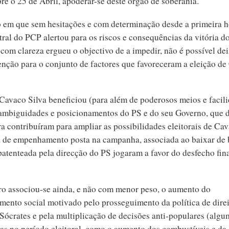
re o 25 de Abril, apoderar-se deste órgão de soberania.
em que sem hesitações e com determinação desde a primeira h
ral do PCP alertou para os riscos e consequências da vitória d
e com clareza ergueu o objectivo de a impedir, não é possível de
enção para o conjunto de factores que favoreceram a eleição d
Cavaco Silva beneficiou (para além de poderosos meios e facili
 ambiguidades e posicionamentos do PS e do seu Governo, que 
a contribuíram para ampliar as possibilidades eleitorais de Cav
ta de empenhamento posta na campanha, associada ao baixar de 
patenteada pela direcção do PS jogaram a favor do desfecho fina
ro associou-se ainda, e não com menor peso, o aumento do
mento social motivado pelo prosseguimento da política de direi
Sócrates e pela multiplicação de decisões anti-populares (algu
as no período eleitoral, como o aumento dos combustíveis e da 