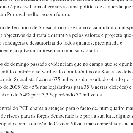
como é possível uma alternativa e uma política de esquerda que
um Portugal melhor e com futuro.
ra de Jerónimo de Sousa afirmou-se como a candidatura indisp
 objectivos da direita e distintiva pelos valores e projecto qu
 sondagens e desautorizando todos quantos, precipitada e
mente, a quiseram apresentar como subsidiária.
os de domingo passado evidenciam que no campo que se opunh
sentido contrário ao verificado com Jerónimo de Sousa, os dois
artido Socialista ficam a 675 mil votos do resultado obtido por 
o de 2005 (de 45% nas legislativas para 35% nestas eleições) e
aixou de 6,4% para 5,3%, perdendo 77 mil votos.
ntral do PCP chama a atenção para o facto de, num quadro ma
 de riscos para as forças democráticas e para a sua luta, alguns 
upados com a eleição de Cavaco Silva e mais empenhados na 
ssoais.