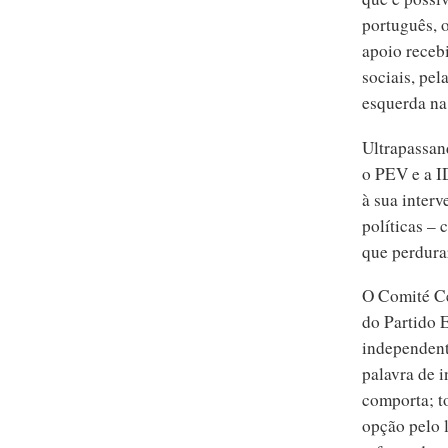
português, 
apoio recebi
sociais, pe
esquerda na 
Ultrapassand
o PEV e a ID
à sua inter
políticas –
que perdurar
O Comité Ce
do Partido 
independente
palavra de i
comporta; t
opção pelo 