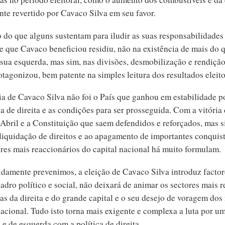
nte revertido por Cavaco Silva em seu favor.
o do que alguns sustentam para iludir as suas responsabilidade
e que Cavaco beneficiou residiu, não na existência de mais do
 sua esquerda, mas sim, nas divisões, desmobilização e rendiçã
tagonizou, bem patente na simples leitura dos resultados eleito
ia de Cavaco Silva não foi o País que ganhou em estabilidade p
ca de direita e as condições para ser prosseguida. Com a vitóri
 Abril e a Constituição que saem defendidos e reforçados, mas s
 liquidação de direitos e ao apagamento de importantes conquist
ores mais reaccionários do capital nacional há muito formulam.
damente prevenimos, a eleição de Cavaco Silva introduz factor
adro político e social, não deixará de animar os sectores mais 
as da direita e do grande capital e o seu desejo de voragem dos
acional. Tudo isto torna mais exigente e complexa a luta por u
e de esquerda com a política de direita.