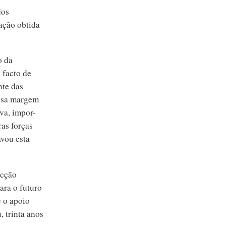
dos
tação obtida
o da
 facto de
nte das
assa margem
va, impor-
ras forças
vou esta
acção
ara o futuro
 o apoio
, trinta anos