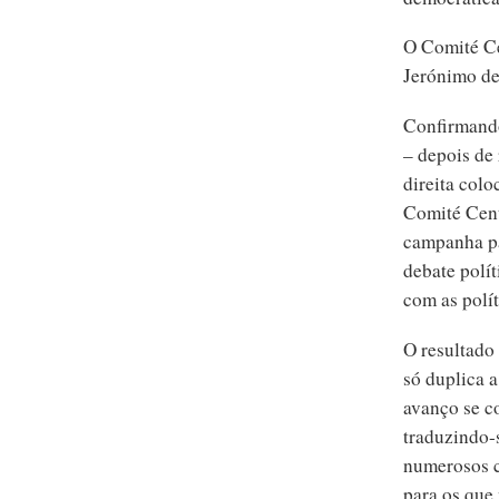
O Comité Ce
Jerónimo de
Confirmando
– depois de
direita col
Comité Centr
campanha pa
debate polí
com as polít
O resultado
só duplica 
avanço se c
traduzindo-s
numerosos c
para os que