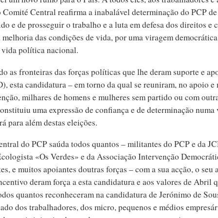
o Comité Central reafirma a inabalável determinação do PCP de
do e de prosseguir o trabalho e a luta em defesa dos direitos e 
la melhoria das condições de vida, por uma viragem democrática
vida política nacional.
o as fronteiras das forças políticas que lhe deram suporte e ap
), esta candidatura – em torno da qual se reuniram, no apoio e 
venção, milhares de homens e mulheres sem partido ou com outr
 constituiu uma expressão de confiança e de determinação numa
á para além destas eleições.
ntral do PCP saúda todos quantos – militantes do PCP e da J
Ecologista «Os Verdes» e da Associação Intervenção Democráti
s, e muitos apoiantes doutras forças – com a sua acção, o seu a
ncentivo deram força a esta candidatura e aos valores de Abril 
odos quantos reconheceram na candidatura de Jerónimo de Sou
lado dos trabalhadores, dos micro, pequenos e médios empresár