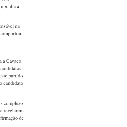
 reponha a
ensável na
e comportou,
a a Cavaco
 candidatos
este partido
 o candidato
is complexo
se revelarem
afirmação de