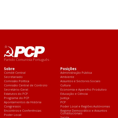
Partido Comunista Português
Sobre
Posições
Comité Central
Administração Pública
Secretariado
Ambiente
Comissão Política
Assuntos e Sectores Sociais
Comissão Central de Controlo
Cultura
Secretário-Geral
Economia e Aparelho Produtivo
Estatutos do PCP
Educação e Ciência
Programa do PCP
Justiça
Apontamentos da História
PCP
Congressos
Poder Local e Regiões Autónomas
Encontros e Conferências
Regime Democrático e Assuntos
Constitucionais
Poder Local
Saúde