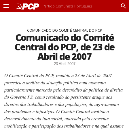
Partido Comunista Português
M
P
e
r
n
o
u
c
COMUNICADO DO COMITÉ CENTRAL DO PCP
u
Comunicado do Comité
r
a
Central do PCP, de 23 de
r
Abril de 2007
23 Abril 2007
O Comité Central do PCP, reunido a 23 de Abril de 2007,
procedeu a análise da situação política num momento
particularmente marcado pelo descrédito da política de direita
do Governo PS, como resultado do persistente ataque aos
direitos dos trabalhadores e das populações, do agravamento
dos problemas e injustiças. O Comité Central avaliou o
desenvolvimento da luta social, marcada pela crescente
mobilização e participação dos trabalhadores e na qual assume