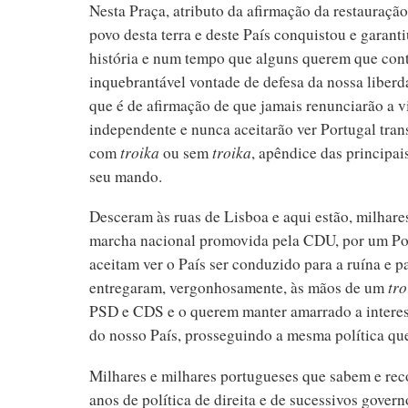
Nesta Praça, atributo da afirmação da restauraçã
povo desta terra e deste País conquistou e garan
história e num tempo que alguns querem que cont
inquebrantável vontade de defesa da nossa liber
que é de afirmação de que jamais renunciarão a v
independente e nunca aceitarão ver Portugal tr
com
troika
ou sem
troika
, apêndice das principai
seu mando.
Desceram às ruas de Lisboa e aqui estão, milhare
marcha nacional promovida pela CDU, por um Por
aceitam ver o País ser conduzido para a ruína e p
entregaram, vergonhosamente, às mãos de um
tro
PSD e CDS e o querem manter amarrado a interes
do nosso País, prosseguindo a mesma política que
Milhares e milhares portugueses que sabem e re
anos de política de direita e de sucessivos governo