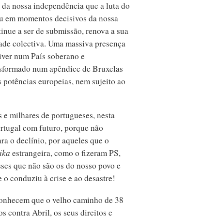
o da nossa independência que a luta do
tiu em momentos decisivos da nossa
inue a ser de submissão, renova a sua
dade colectiva. Uma massiva presença
iver num País soberano e
ansformado num apêndice de Bruxelas
s potências europeias, nem sujeito ao
s e milhares de portugueses, nesta
tugal com futuro, porque não
ara o declínio, por aqueles que o
ika
estrangeira, como o fizeram PS,
ses que não são os do nosso povo e
 o conduziu à crise e ao desastre!
conhecem que o velho caminho de 38
s contra Abril, os seus direitos e