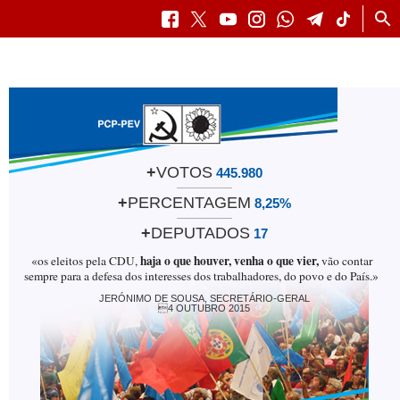
P
F
T
Y
I
W
T
T
r
a
w
o
n
h
e
i
o
c
i
u
s
a
l
k
c
e
t
t
t
t
e
T
u
b
t
u
a
s
g
o
r
o
e
b
g
a
r
k
a
o
r
e
r
p
a
r
k
a
p
m
m
+
VOTOS
445.980
+
PERCENTAGEM
8,25%
+
DEPUTADOS
17
haja o que houver, venha o que vier,
«os eleitos pela CDU,
vão contar
sempre para a defesa dos interesses dos trabalhadores, do povo e do País.»
JERÓNIMO DE SOUSA, SECRETÁRIO-GERAL
4 OUTUBRO 2015