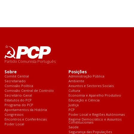
Partido Comunista Português
Sobre
Posições
Comité Central
Administração Pública
Secretariado
Ambiente
Comissão Política
Assuntos e Sectores Sociais
Comissão Central de Controlo
Cultura
Secretário-Geral
Economia e Aparelho Produtivo
Estatutos do PCP
Educação e Ciência
Programa do PCP
Justiça
Apontamentos da História
PCP
Congressos
Poder Local e Regiões Autónomas
Encontros e Conferências
Regime Democrático e Assuntos
Constitucionais
Poder Local
Saúde
Segurança das Populações