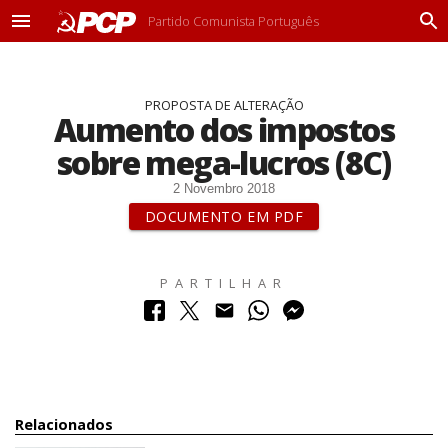
Partido Comunista Português
M
P
e
r
n
o
u
c
PROPOSTA DE ALTERAÇÃO
u
Aumento dos impostos
r
a
sobre mega-lucros (8C)
r
2 Novembro 2018
DOCUMENTO EM PDF
PARTILHAR
Relacionados