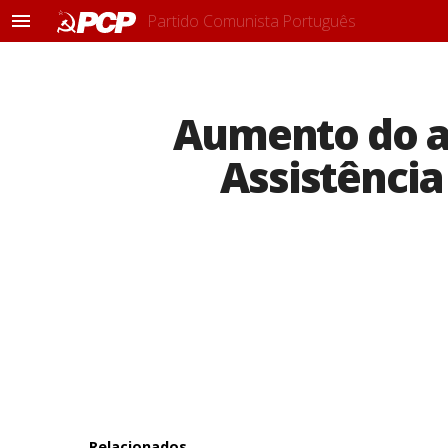
Partido Comunista Português
M
e
n
u
Aumento do a
Assistência
Relacionados