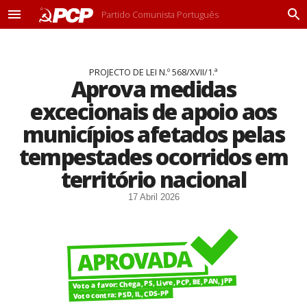
Partido Comunista Português
M
P
e
r
n
o
u
c
PROJECTO DE LEI N.º 568/XVII/1.ª
u
Aprova medidas
r
a
excecionais de apoio aos
r
municípios afetados pelas
tempestades ocorridos em
território nacional
17 Abril 2026
Voto a favor: Chega, PS, Livre, PCP, BE, PAN, JPP
Voto contra: PSD, IL, CDS-PP