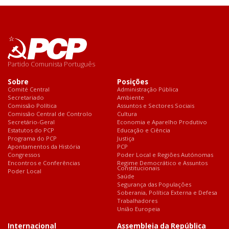
Partido Comunista Português
Sobre
Posições
Comité Central
Administração Pública
Secretariado
Ambiente
Comissão Política
Assuntos e Sectores Sociais
Comissão Central de Controlo
Cultura
Secretário-Geral
Economia e Aparelho Produtivo
Estatutos do PCP
Educação e Ciência
Programa do PCP
Justiça
Apontamentos da História
PCP
Congressos
Poder Local e Regiões Autónomas
Encontros e Conferências
Regime Democrático e Assuntos
Constitucionais
Poder Local
Saúde
Segurança das Populações
Soberania, Política Externa e Defesa
Trabalhadores
União Europeia
Internacional
Assembleia da República