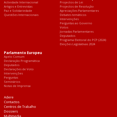
Actividade Internacional
Projectos de Lei
Artigos e Entrevistas
Projectos de Resolução
Paz e Solidariedade
Apreciações Parlamentares
Questões Internacionais
Debates temáticos
Intervenções
Perguntas ao Governo
Votos
Jornadas Parlamentares
Deputados
Programa Eleitoral do PCP (2024)
Eleições Legislativas 2024
Parlamento Europeu
Apelo Comum
Declaração Programática
Deputados
Declarações de Voto
Intervenções
Perguntas
Seminários
Notas de Imprensa
Adere
Contactos
Centros de Trabalho
Dossiers
Multimedia