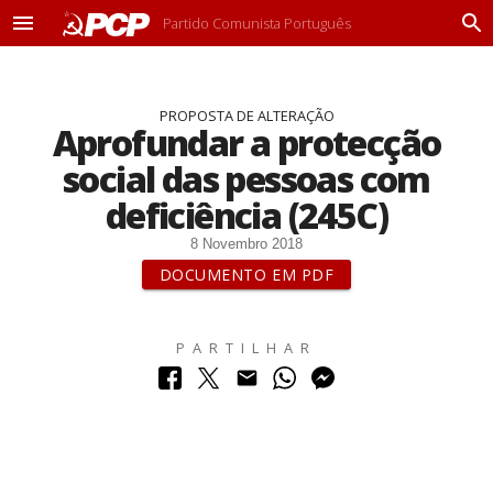
Partido Comunista Português
M
P
e
r
n
o
u
c
PROPOSTA DE ALTERAÇÃO
u
Aprofundar a protecção
r
a
social das pessoas com
r
deficiência (245C)
8 Novembro 2018
DOCUMENTO EM PDF
PARTILHAR