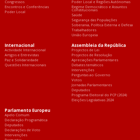
Congressos
Poder Local e Regiões Autónomas
Encontros e Conferências
Regime Democrático e Assuntos
Constitucionais
Poder Local
Saúde
Segurança das Populações
Soberania, Política Externa e Defesa
Trabalhadores
União Europeia
Internacional
Assembleia da República
Actividade Internacional
Projectos de Lei
Artigos e Entrevistas
Projectos de Resolução
Paz e Solidariedade
Apreciações Parlamentares
Questões Internacionais
Debates temáticos
Intervenções
Perguntas ao Governo
Votos
Jornadas Parlamentares
Deputados
Programa Eleitoral do PCP (2024)
Eleições Legislativas 2024
Parlamento Europeu
Apelo Comum
Declaração Programática
Deputados
Declarações de Voto
Intervenções
Perguntas