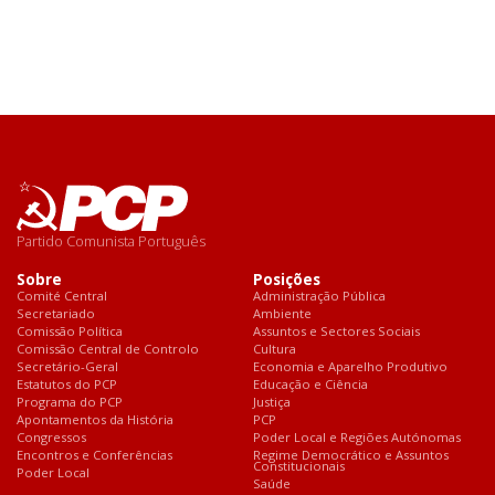
Partido Comunista Português
Sobre
Posições
Comité Central
Administração Pública
Secretariado
Ambiente
Comissão Política
Assuntos e Sectores Sociais
Comissão Central de Controlo
Cultura
Secretário-Geral
Economia e Aparelho Produtivo
Estatutos do PCP
Educação e Ciência
Programa do PCP
Justiça
Apontamentos da História
PCP
Congressos
Poder Local e Regiões Autónomas
Encontros e Conferências
Regime Democrático e Assuntos
Constitucionais
Poder Local
Saúde