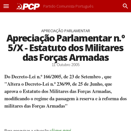
Partido Comunista Português
M
P
e
r
n
o
u
c
APRECIAÇÃO PARLAMENTAR
u
Apreciação Parlamentar n.º
r
a
5/X - Estatuto dos Militares
r
das Forças Armadas
11 Outubro 2005
Do Decreto-Lei n.º 166/2005, de 23 de Setembro , que
"Altera o Decreto-Lei n.º 236/99, de 25 de Junho, que
aprova o Estatuto dos Militares das Forças Armadas,
modificando o regime da passagem à reserva e à reforma dos
militares das Forças Armadas
"
clique aqui
Para pesquisar a situação: