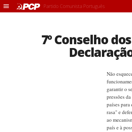
Partido Comunista Português
M
e
n
u
7º Conselho dos
Declaração
Não esquece
funcionamen
garantir o s
pressões da
países para
rasa" e defe
ao mecanism
país e à pos