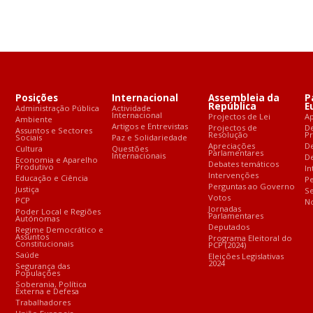
Posições
Internacional
Assembleia da
P
República
E
Administração Pública
Actividade
Internacional
Projectos de Lei
A
Ambiente
Artigos e Entrevistas
Projectos de
D
Assuntos e Sectores
Resolução
P
Sociais
Paz e Solidariedade
Apreciações
D
Cultura
Questões
Parlamentares
Internacionais
De
Economia e Aparelho
Debates temáticos
Produtivo
In
Intervenções
Educação e Ciência
Pe
Perguntas ao Governo
Justiça
S
Votos
PCP
No
Jornadas
Poder Local e Regiões
Parlamentares
Autónomas
Deputados
Regime Democrático e
Assuntos
Programa Eleitoral do
Constitucionais
PCP (2024)
Saúde
Eleições Legislativas
2024
Segurança das
Populações
Soberania, Política
Externa e Defesa
Trabalhadores