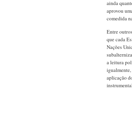
ainda quant
aprovou uma
comedida na 
Entre outros
que cada Es
Nações Unid
subalterniza
a leitura po
igualmente,
aplicação do
instrumenta