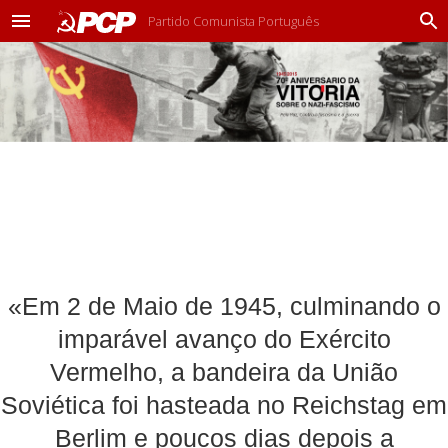
Partido Comunista Português
M
P
e
r
n
o
u
c
u
r
a
r
«Em 2 de Maio de 1945, culminando o
imparável avanço do Exército
Vermelho, a bandeira da União
Soviética foi hasteada no Reichstag em
Berlim e poucos dias depois a