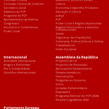
Comissão Central de Controlo
Cultura
Secretário-Geral
Economia e Aparelho Produtivo
Estatutos do PCP
Educação e Ciência
Programa do PCP
Justiça
Apontamentos da História
PCP
Congressos
Poder Local e Regiões Autónomas
Encontros e Conferências
Regime Democrático e Assuntos
Constitucionais
Poder Local
Saúde
Segurança das Populações
Soberania, Política Externa e Defesa
Trabalhadores
União Europeia
Internacional
Assembleia da República
Actividade Internacional
Projectos de Lei
Artigos e Entrevistas
Projectos de Resolução
Paz e Solidariedade
Apreciações Parlamentares
Questões Internacionais
Debates temáticos
Intervenções
Perguntas ao Governo
Votos
Jornadas Parlamentares
Deputados
Programa Eleitoral do PCP (2024)
Eleições Legislativas 2024
Parlamento Europeu