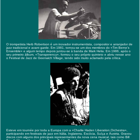
O trompetista Herb Robertson é um inovador instrumentista, compositor e arranjador de
jazz tradicional e avant garde. Em 1981, tornou-se um dos membros do «Tim Berne’s
Ensemble» e algum tempo depois juntou-se à banda de Mark Helia. Em 1986, após o
seu primeiro álbum, «Transperency», formou o seu próprio quinteto e abriu nesse ano
o Festival de Jazz de Geenwich Village, tendo sido muito aclamado pela crítica.
Esteve em tournée por toda a Europa com a «Charlie Haden Liberation Orchestra»,
participando em festivais de jazz em Itália, Inglaterra, Escócia, Suíça e Áustria. Gravou
discos com alguns dos principais representantes da nova cena musical, tais como Bill