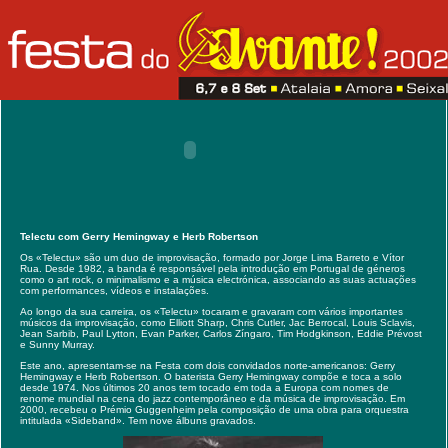
Telectu com Gerry Hemingway e Herb Robertson
Os «Telectu» são um duo de improvisação, formado por Jorge Lima Barreto e Vítor
Rua. Desde 1982, a banda é responsável pela introdução em Portugal de géneros
como o art rock, o minimalismo e a música electrónica, associando as suas actuações
com performances, vídeos e instalações.
Ao longo da sua carreira, os «Telectu» tocaram e gravaram com vários importantes
músicos da improvisação, como Elliott Sharp, Chris Cutler, Jac Berrocal, Louis Sclavis,
Jean Sarbib, Paul Lytton, Evan Parker, Carlos Zíngaro, Tim Hodgkinson, Eddie Prévost
e Sunny Murray.
Este ano, apresentam-se na Festa com dois convidados norte-americanos: Gerry
Hemingway e Herb Robertson. O baterista Gerry Hemingway compõe e toca a solo
desde 1974. Nos últimos 20 anos tem tocado em toda a Europa com nomes de
renome mundial na cena do jazz contemporâneo e da música de improvisação. Em
2000, recebeu o Prémio Guggenheim pela composição de uma obra para orquestra
intitulada «Sideband». Tem nove álbuns gravados.