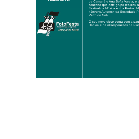
de Camané e Ana Sofia Varela, e
concerto que este grupo realizou 
Festival da Música e dos Portos. 
«Jovens Autores» da Sociedade P
Perto do Sol».
O seu novo disco conta com a par
Rádio» e os «Camponeses de Pia