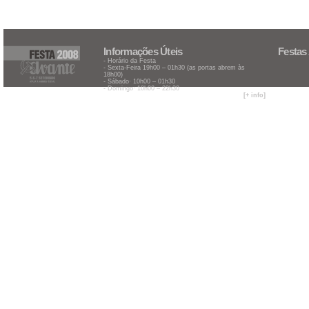
Informações Úteis
Festas
- Horário da Festa
- Sexta-Feira 19h00 – 01h30 (as portas abrem às
18h00)
- Sábado· 10h00 – 01h30
- Domingo· 10h00 – 22h30
[+ info]