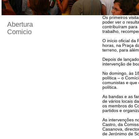
Os primeiros visit
poder ver o resul
Abertura
contribuíram para 
Comicio
trabalho, recompen
O início oficial d
horas, na Praça da
terreno, para além
Depois de lançado
intervenção de bo
No domingo, às 18
política – o Comíc
comunistas e que 
política.
As bandas e as fa
de vários locais d
os membros do Com
partidos e organiz
As intervenções n
Castro, da Comiss
Casanova, directo
de Jerónimo de So