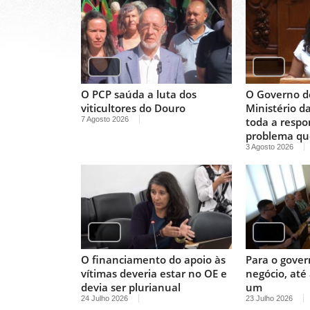
O PCP saúda a luta dos
O Governo d
viticultores do Douro
Ministério d
7 Agosto 2026
toda a respo
problema qu
3 Agosto 2026
O financiamento do apoio às
Para o gover
vítimas deveria estar no OE e
negócio, até
devia ser plurianual
um
24 Julho 2026
23 Julho 2026