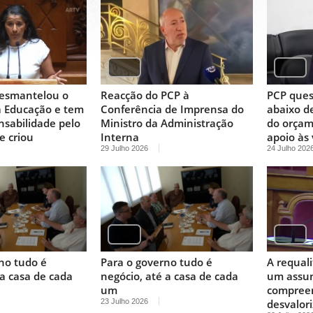
esmantelou o
Reacção do PCP à
PCP ques
a Educação e tem
Conferência de Imprensa do
abaixo d
nsabilidade pelo
Ministro da Administração
do orçam
e criou
Interna
apoio às 
29 Julho 2026
24 Julho 202
no tudo é
Para o governo tudo é
A requali
 a casa de cada
negócio, até a casa de cada
um assun
um
compree
23 Julho 2026
desvalor