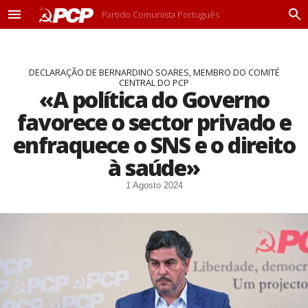
Partido Comunista Português
M
P
e
r
n
o
u
c
DECLARAÇÃO DE BERNARDINO SOARES, MEMBRO DO COMITÉ
u
CENTRAL DO PCP
r
«A política do Governo
a
r
favorece o sector privado e
enfraquece o SNS e o direito
à saúde»
1 Agosto 2024