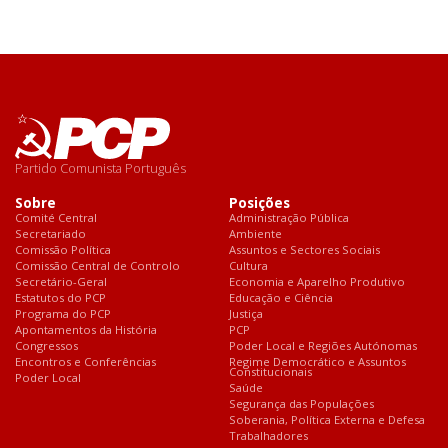
Partido Comunista Português
Sobre
Posições
Comité Central
Administração Pública
Secretariado
Ambiente
Comissão Política
Assuntos e Sectores Sociais
Comissão Central de Controlo
Cultura
Secretário-Geral
Economia e Aparelho Produtivo
Estatutos do PCP
Educação e Ciência
Programa do PCP
Justiça
Apontamentos da História
PCP
Congressos
Poder Local e Regiões Autónomas
Encontros e Conferências
Regime Democrático e Assuntos
Constitucionais
Poder Local
Saúde
Segurança das Populações
Soberania, Política Externa e Defesa
Trabalhadores