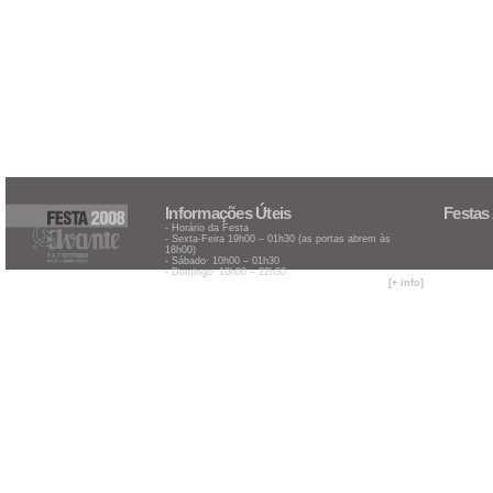
Informações Úteis
Festas
- Horário da Festa
- Sexta-Feira 19h00 – 01h30 (as portas abrem às
18h00)
- Sábado· 10h00 – 01h30
- Domingo· 10h00 – 22h30
[+ info]