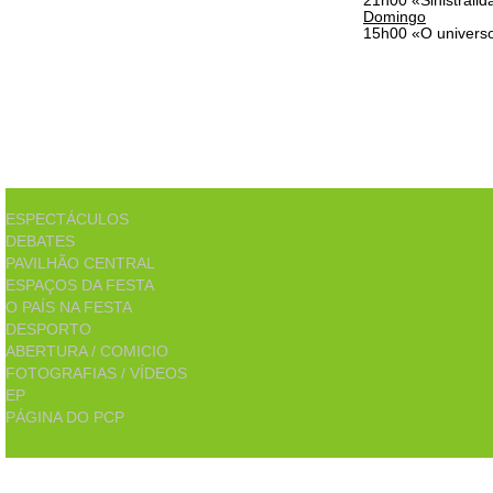
21h00 «Sinistralid
Domingo
15h00 «O univers
ESPECTÁCULOS
DEBATES
PAVILHÃO CENTRAL
ESPAÇOS DA FESTA
O PAÍS NA FESTA
DESPORTO
ABERTURA / COMICIO
FOTOGRAFIAS / VÍDEOS
EP
PÁGINA DO PCP