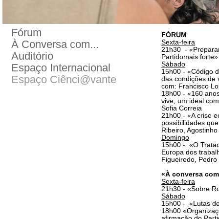
Fórum
FÓRUM
À Conversa com...
Sexta-feira
21h30 - «Preparar 
Auditório
Partidomais forte
Sábado
Espaço Internacional
15h00 - «Código d
Espaço Ciênci@vante
das condições de 
com: Francisco Lo
18h00 - «160 anos
vive, um ideal co
Sofia Correia
21h00 - «A crise e
possibilidades qu
Ribeiro, Agostinh
Domingo
15h00 - «O Tratad
Europa dos trabal
Figueiredo, Pedro
«À conversa com.
Sexta-feira
21h30 - «Sobre Rog
Sábado
15h00 - «Lutas de 
18h00 «Organizaçõe
afirmação do Part