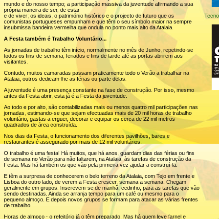
mundo e do nosso tempo; a participação massiva da juventude afirmando a sua
própria maneira de ser, de estar
e de viver; os ideais, o património histórico e o projecto de futuro que os
Tecno
comunistas portugueses empunham e que têm o seu símbolo maior na sempre
insubmissa bandeira vermelha que ondula no ponto mais alto da Atalaia.
A Festa também é Trabalho Voluntário...
As jornadas de trabalho têm início, normalmente no mês de Junho, repetindo-se
todos os fins-de-semana, feriados e fins de tarde até as portas abrirem aos
visitantes.
Contudo, muitos camaradas passam praticamente todo o Verão a trabalhar na
Atalaia, outros dedicam-lhe as férias ou parte delas.
A juventude é uma presença constante na fase de construção. Por isso, mesmo
antes da Festa abrir, esta já é a Festa da juventude.
Ao todo e por alto, são contabilizadas mais ou menos quatro mil participações nas
jornadas, estimando-se que sejam efectuadas mais de 20 mil horas de trabalho
voluntário, gastas a erguer, decorar e equipar os cerca de 22 mil metros
quadrados de área construída.
Nos dias da Festa, o funcionamento dos diferentes pavilhões, bares e
restaurantes é assegurado por mais de 12 mil voluntários.
O trabalho é uma festa! Há muitos, que há anos, guardam dias das férias ou fins
de semana no Verão para não faltarem, na Atalaia, às tarefas de construção da
Festa. Mas há também os que vão pela primeira vez ajudar a construí-la.
E têm a surpresa de conhecerem o belo terreno da Atalaia, com Tejo em frente e
Lisboa do outro lado, de verem a Festa crescer, semana a semana. Chegam
geralmente em grupos. Inscrevem-se de manhã, cedinho, para as tarefas que vão
sendo destinadas. Ainda se arranja tempo para um café ou mesmo para o
pequeno almoço. E depois novos grupos se formam para atacar as várias frentes
de trabalho.
Horas de almoço - o refeitório já o têm preparado. Mas há quem leve farnel e