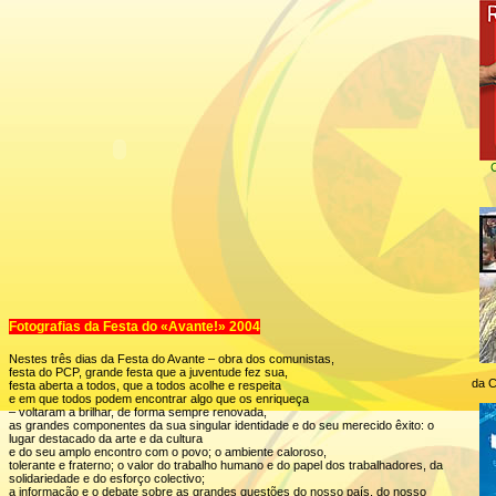
C
Fotografias da Festa do «Avante!» 2004
Nestes três dias da Festa do Avante – obra dos comunistas,
festa do PCP, grande festa que a juventude fez sua,
da C
festa aberta a todos, que a todos acolhe e respeita
e em que todos podem encontrar algo que os enriqueça
– voltaram a brilhar, de forma sempre renovada,
as grandes componentes da sua singular identidade e do seu merecido êxito: o
lugar destacado da arte e da cultura
e do seu amplo encontro com o povo; o ambiente caloroso,
tolerante e fraterno; o valor do trabalho humano e do papel dos trabalhadores, da
solidariedade e do esforço colectivo;
a informação e o debate sobre as grandes questões do nosso país, do nosso